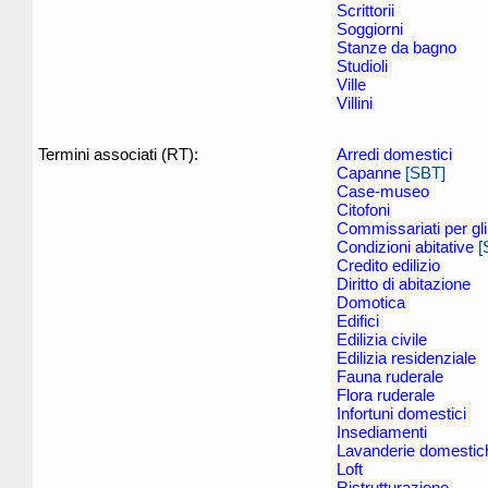
Scrittorii
Soggiorni
Stanze da bagno
Studioli
Ville
Villini
Termini associati (RT):
Arredi domestici
Capanne
[SBT]
Case-museo
Citofoni
Commissariati per gli 
Condizioni abitative
[
Credito edilizio
Diritto di abitazione
Domotica
Edifici
Edilizia civile
Edilizia residenziale
Fauna ruderale
Flora ruderale
Infortuni domestici
Insediamenti
Lavanderie domestic
Loft
Ristrutturazione