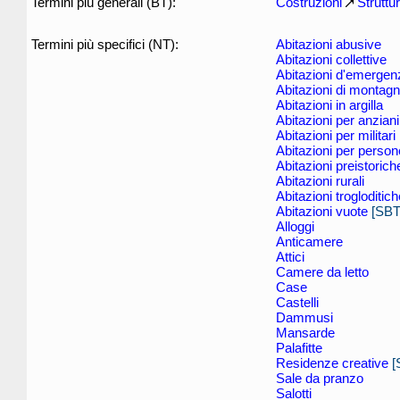
Termini più generali (BT):
Costruzioni
Struttu
Termini più specifici (NT):
Abitazioni abusive
Abitazioni collettive
Abitazioni d'emergen
Abitazioni di montag
Abitazioni in argilla
Abitazioni per anziani
Abitazioni per militari
Abitazioni per persone
Abitazioni preistorich
Abitazioni rurali
Abitazioni trogloditich
Abitazioni vuote
[SBT
Alloggi
Anticamere
Attici
Camere da letto
Case
Castelli
Dammusi
Mansarde
Palafitte
Residenze creative
[
Sale da pranzo
Salotti