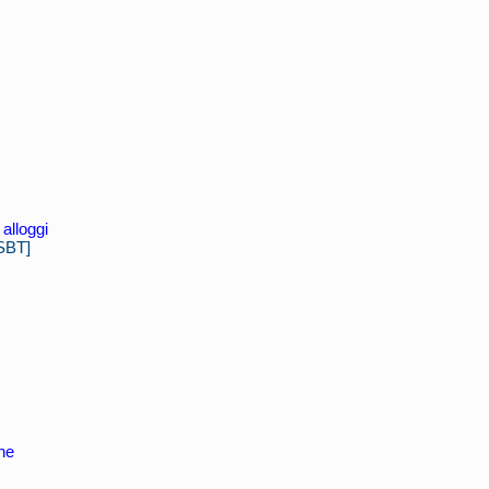
alloggi
SBT]
he