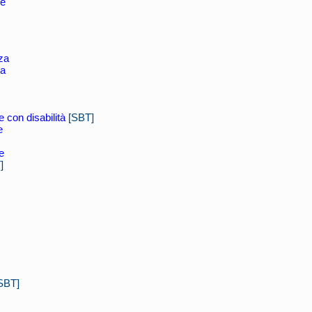
re
za
na
 con disabilità
[SBT]
e
e
]
SBT]