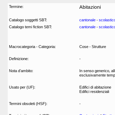
Termine:
Abitazioni
Catalogo soggetti SBT:
cantonale
-
scolastic
Catalogo temi fiction SBT:
cantonale
-
scolastic
Macrocategoria - Categoria:
Cose - Strutture
Definizione:
-
Nota d'ambito:
In senso generico, all
esclusivamente tempo
Usato per (UF):
Edifici di abitazione
Edifici residenziali
Termini obsoleti (HSF):
-