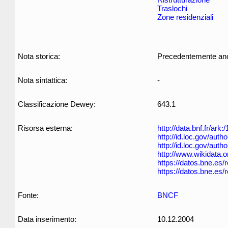
Traslochi
Zone residenziali
Nota storica:
Precedentemente anch
Nota sintattica:
-
Classificazione Dewey:
643.1
Risorsa esterna:
http://data.bnf.fr/ar
http://id.loc.gov/aut
http://id.loc.gov/aut
http://www.wikidata.
https://datos.bne.es
https://datos.bne.es
Fonte:
BNCF
Data inserimento:
10.12.2004