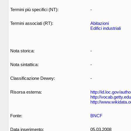
Termini più specifici (NT):
-
Termini associati (RT):
Abitazioni
Edifici industriali
Nota storica:
-
Nota sintattica:
-
Classificazione Dewey:
-
Risorsa esterna:
http://id.loc.gov/aut
http://vocab.getty.e
http://www.wikidata.
Fonte:
BNCF
Data inserimento:
05.03.2008