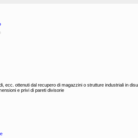
o
o
udi, ecc. ottenuti dal recupero di magazzini o strutture industriali in di
ensioni e privi di pareti divisorie
re