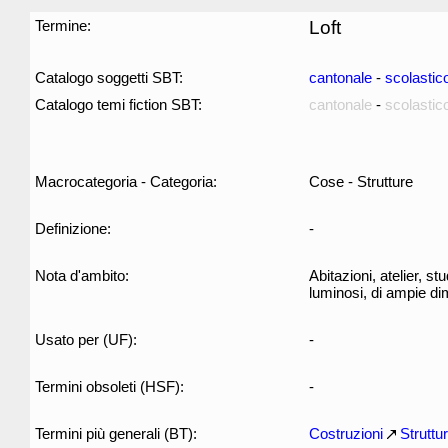
Termine:
Loft
Catalogo soggetti SBT:
cantonale
-
scolastic
Catalogo temi fiction SBT:
cantonale
-
scolastic
Macrocategoria - Categoria:
Cose - Strutture
Definizione:
-
Nota d'ambito:
Abitazioni, atelier, st
luminosi, di ampie dim
Usato per (UF):
-
Termini obsoleti (HSF):
-
Termini più generali (BT):
Costruzioni
Struttu