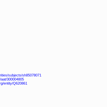
horities/subjects/sh85078071
du/aat/300004805
org/entity/Q620861