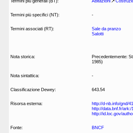
Termini più generali (BT):
Abitazioni
Costruzi
Termini più specifici (NT):
-
Termini associati (RT):
Sale da pranzo
Salotti
Nota storica:
Precedentemente: Sta
1985)
Nota sintattica:
-
Classificazione Dewey:
643.54
Risorsa esterna:
http://d-nb.info/gnd/
http://data.bnf.fr/ar
http://id.loc.gov/aut
Fonte:
BNCF