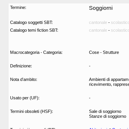
Termine:
Soggiorni
Catalogo soggetti SBT:
cantonale
-
scolastic
Catalogo temi fiction SBT:
cantonale
-
scolastic
Macrocategoria - Categoria:
Cose - Strutture
Definizione:
-
Nota d'ambito:
Ambienti di appartament
ricevimento, rapprese
Usato per (UF):
-
Termini obsoleti (HSF):
Sale di soggiorno
Stanze di soggiorno