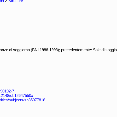
oni
Strutture
nze di soggiorno (BNI 1986-1998); precedentemente: Sale di soggio
4190192-7
k:/12148/cb12647550x
horities/subjects/sh85077818