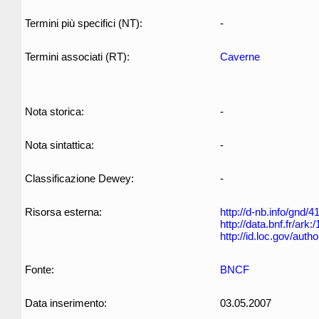
Termini più specifici (NT):
-
Termini associati (RT):
Caverne
Nota storica:
-
Nota sintattica:
-
Classificazione Dewey:
-
Risorsa esterna:
http://d-nb.info/gnd/
http://data.bnf.fr/ar
http://id.loc.gov/aut
Fonte:
BNCF
Data inserimento:
03.05.2007