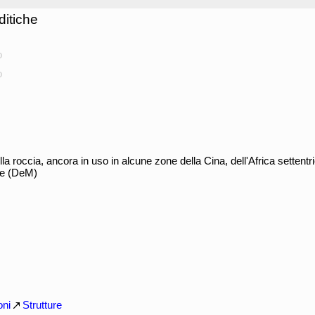
ditiche
o
o
la roccia, ancora in uso in alcune zone della Cina, dell'Africa settent
ale (DeM)
oni
Strutture