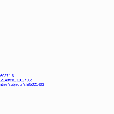
4160374-6
k:/12148/cb13162736d
horities/subjects/sh85021493