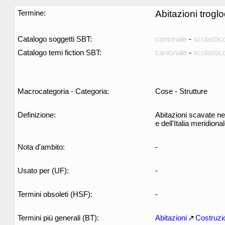
Termine:
Abitazioni troglo
Catalogo soggetti SBT:
cantonale
-
scolastic
Catalogo temi fiction SBT:
cantonale
-
scolastic
Macrocategoria - Categoria:
Cose - Strutture
Definizione:
Abitazioni scavate nel
e dell'Italia meridion
Nota d'ambito:
-
Usato per (UF):
-
Termini obsoleti (HSF):
-
Termini più generali (BT):
Abitazioni
Costruzi