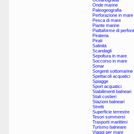
Onde marine
Paleogeografia
Perforazione in mare
Pesca di mare
Piante marine
Piattaforme di perfor
Pirateria
Pirati
Salinità
Scandagli
Sepoltura in mare
Soccorso in mare
Sonar
Sorgenti sottomarine
Spettacoli acquatici
Spiagge
Sport acquatici
Stabilimenti balneari
Stati costieri
Stazioni balneari
Stretti
Superficie terrestre
Tesori sommersi
Trasporti marittimi
Turismo balneare
Viaggi per mare