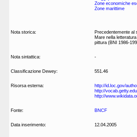
Zone economiche es
Zone marittime
Nota storica:
Precedentemente al s
Mare nella letteratur
pittura (BNI 1986-199
Nota sintattica:
-
Classificazione Dewey:
551.46
Risorsa esterna:
http://id.loc.gov/aut
http://vocab.getty.e
http://www.wikidata.o
Fonte:
BNCF
Data inserimento:
12.04.2005