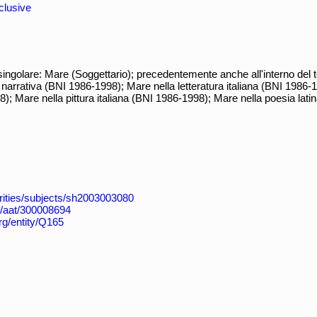
clusive
ingolare: Mare (Soggettario); precedentemente anche all'interno del
a narrativa (BNI 1986-1998); Mare nella letteratura italiana (BNI 1986-
8); Mare nella pittura italiana (BNI 1986-1998); Mare nella poesia lat
horities/subjects/sh2003003080
du/aat/300008694
rg/entity/Q165