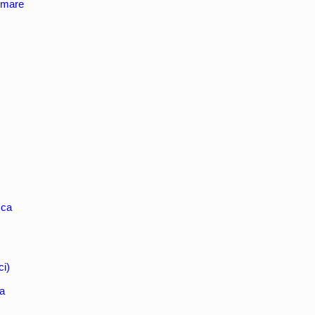
 mare
sca
ci)
ma