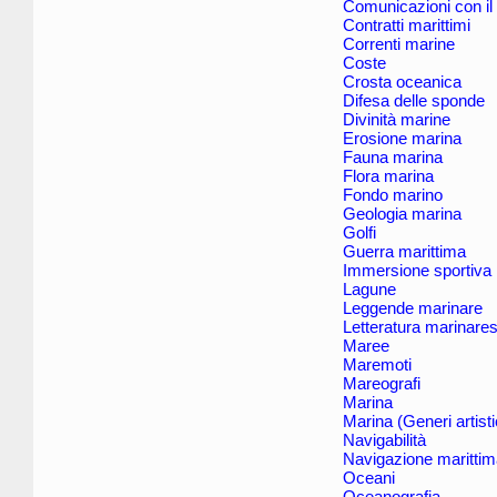
Comunicazioni con il
Contratti marittimi
Correnti marine
Coste
Crosta oceanica
Difesa delle sponde
Divinità marine
Erosione marina
Fauna marina
Flora marina
Fondo marino
Geologia marina
Golfi
Guerra marittima
Immersione sportiva
Lagune
Leggende marinare
Letteratura marinare
Maree
Maremoti
Mareografi
Marina
Marina (Generi artisti
Navigabilità
Navigazione maritti
Oceani
Oceanografia