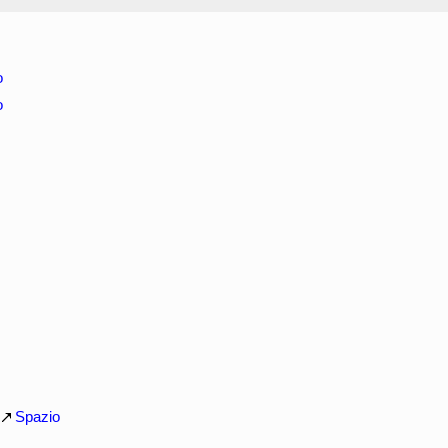
o
o
Spazio