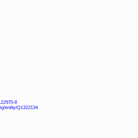
4122970-8
org/entity/Q1322134