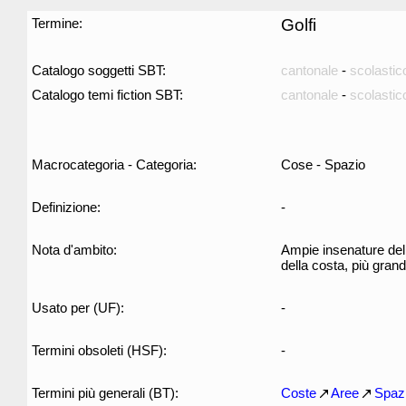
Termine:
Golfi
Catalogo soggetti SBT:
cantonale
-
scolastic
Catalogo temi fiction SBT:
cantonale
-
scolastic
Macrocategoria - Categoria:
Cose - Spazio
Definizione:
-
Nota d'ambito:
Ampie insenature dell
della costa, più gran
Usato per (UF):
-
Termini obsoleti (HSF):
-
Termini più generali (BT):
Coste
Aree
Spaz