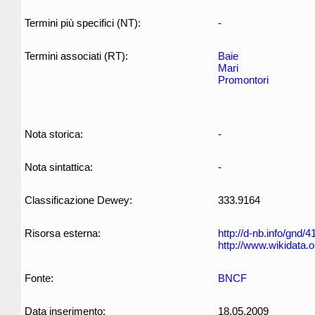
Termini più specifici (NT):
-
Termini associati (RT):
Baie
Mari
Promontori
Nota storica:
-
Nota sintattica:
-
Classificazione Dewey:
333.9164
Risorsa esterna:
http://d-nb.info/gnd/
http://www.wikidata.
Fonte:
BNCF
Data inserimento:
18.05.2009