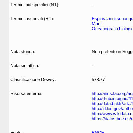
Termini più specifici (NT):
-
Termini associati (RT):
Esplorazioni subacq
Mari
Oceanografia biologi
Nota storica:
Non preferito in Sogg
Nota sintattica:
-
Classificazione Dewey:
578.77
Risorsa esterna:
http://aims.fao.org/
http://d-nb.info/gnd/
http://data.bnf.fr/ar
http://id.loc.gov/aut
http://www.wikidata.o
https://datos.bne.es
Fonte:
BNCF