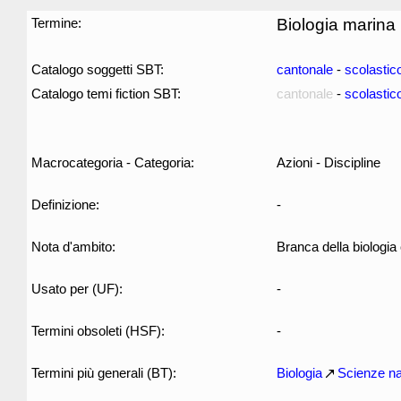
Termine:
Biologia marina
Catalogo soggetti SBT:
cantonale
-
scolastic
Catalogo temi fiction SBT:
cantonale
-
scolastic
Macrocategoria - Categoria:
Azioni - Discipline
Definizione:
-
Nota d'ambito:
Branca della biologia 
Usato per (UF):
-
Termini obsoleti (HSF):
-
Termini più generali (BT):
Biologia
Scienze na