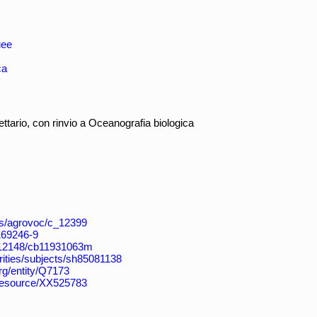
uee
ca
ettario, con rinvio a Oceanografia biologica
aos/agrovoc/c_12399
4169246-9
k:/12148/cb11931063m
horities/subjects/sh85081138
rg/entity/Q7173
/resource/XX525783