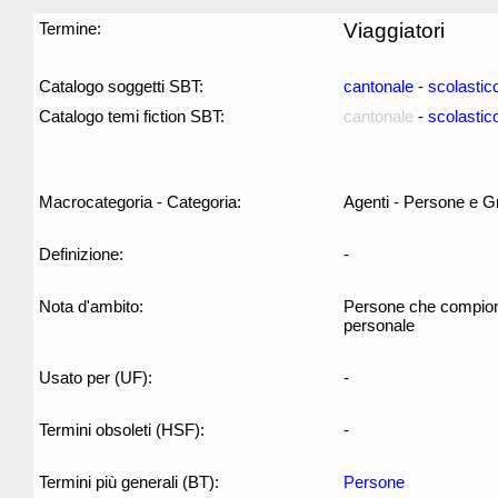
Termine:
Viaggiatori
Catalogo soggetti SBT:
cantonale
-
scolastic
Catalogo temi fiction SBT:
cantonale
-
scolastic
Macrocategoria - Categoria:
Agenti - Persone e G
Definizione:
-
Nota d'ambito:
Persone che compiono 
personale
Usato per (UF):
-
Termini obsoleti (HSF):
-
Termini più generali (BT):
Persone