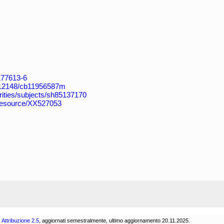
4177613-6
k:/12148/cb11956587m
horities/subjects/sh85137170
/resource/XX527053
Attribuzione 2.5
, aggiornati semestralmente, ultimo aggiornamento 20.11.2025.