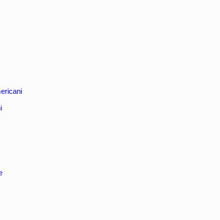
ericani
i
e