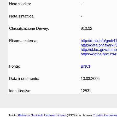
Nota storica:
-
Nota sintattica:
-
Classificazione Dewey:
910.92
Risorsa esterna:
http://d-nb.info/gnd/
http://data.bnf.fr/ar
http://id.loc.gov/aut
https://datos.bne.es
Fonte:
BNCF
Data inserimento:
10.03.2006
Identificativo:
12831
Fonte:
Biblioteca Nazionale Centrale, Firenze
(BNCF) con licenza
Creative Commons 