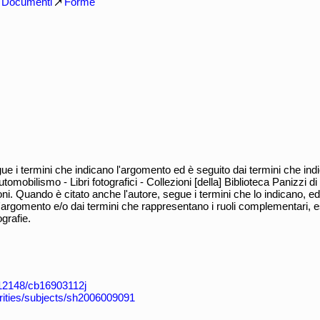
Documenti
Forme
 termini che indicano l'argomento ed è seguito dai termini che indic
omobilismo - Libri fotografici - Collezioni [della] Biblioteca Panizzi d
ni. Quando è citato anche l'autore, segue i termini che lo indicano, ed
l'argomento e/o dai termini che rappresentano i ruoli complementari, e
ografie.
k:/12148/cb16903112j
horities/subjects/sh2006009091