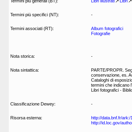
Termini più generali (BT):
Libri illustrati
Libri
Termini più specifici (NT):
-
Termini associati (RT):
Album fotografici
Fotografie
Nota storica:
-
Nota sintattica:
PARTE/PROPR. Segue i
conservazione, es. Aut
Cataloghi di esposizio
termini che indicano 
Libri fotografici - Bibli
Classificazione Dewey:
-
Risorsa esterna:
http://data.bnf.fr/ar
http://id.loc.gov/aut