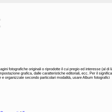
o
o
agini fotografiche originali o riprodotte il cui pregio ed interesse (al di l
mpostazione grafica, dalle caratteristiche editoriali, ecc. Per il signifi
e e organizzate secondo particolari modalità, usare Album fotografici