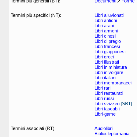
Termini più generali (BT):
Documenti
Forme
Termini più specifici (NT):
Libri alluvionati
Libri antichi
Libri arabi
Libri armeni
Libri cinesi
Libri di pregio
Libri francesi
Libri giapponesi
Libri greci
Libri illustrati
Libri in miniatura
Libri in volgare
Libri italiani
Libri membranacei
Libri rari
Libri restaurati
Libri russi
Libri svizzeri
[SBT]
Libri tascabili
Libri-game
Termini associati (RT):
Audiolibri
Bibliocleptomania