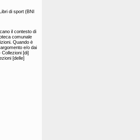
bri di sport (BNI
ano il contesto di
blioteca comunale
sizioni. Quando è
l'argomento e/o dai
 Collezioni [di]
zioni [delle]