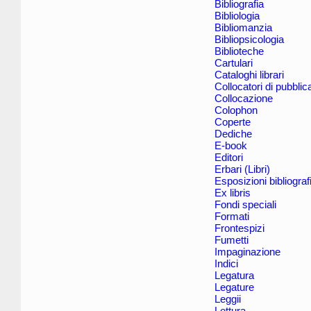
Bibliografia
Bibliologia
Bibliomanzia
Bibliopsicologia
Biblioteche
Cartulari
Cataloghi librari
Collocatori di pubblic
Collocazione
Colophon
Coperte
Dediche
E-book
Editori
Erbari (Libri)
Esposizioni bibliograf
Ex libris
Fondi speciali
Formati
Frontespizi
Fumetti
Impaginazione
Indici
Legatura
Legature
Leggii
Lettura