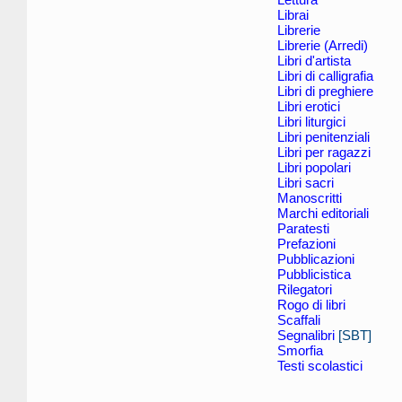
Librai
Librerie
Librerie (Arredi)
Libri d'artista
Libri di calligrafia
Libri di preghiere
Libri erotici
Libri liturgici
Libri penitenziali
Libri per ragazzi
Libri popolari
Libri sacri
Manoscritti
Marchi editoriali
Paratesti
Prefazioni
Pubblicazioni
Pubblicistica
Rilegatori
Rogo di libri
Scaffali
Segnalibri
[SBT]
Smorfia
Testi scolastici