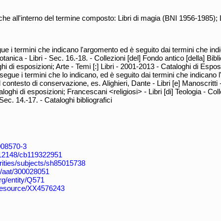
 all'interno del termine composto: Libri di magia (BNI 1956-1985); Li
 termini che indicano l'argomento ed è seguito dai termini che indic
anica - Libri - Sec. 16.-18. - Collezioni [del] Fondo antico [della] Bi
i di esposizioni; Arte - Temi [:] Libri - 2001-2013 - Cataloghi di Espo
 segue i termini che lo indicano, ed è seguito dai termini che indicano 
 contesto di conservazione, es. Alighieri, Dante - Libri [e] Manoscritti -
loghi di esposizioni; Francescani <religiosi> - Libri [di] Teologia - Colle
Sec. 14.-17. - Cataloghi bibliografici
4008570-3
k:/12148/cb119322951
horities/subjects/sh85015738
du/aat/300028051
rg/entity/Q571
/resource/XX4576243