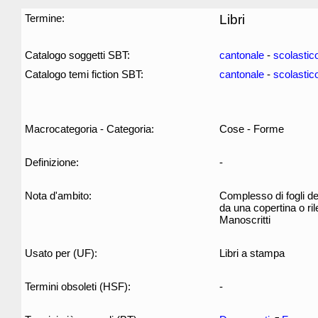
Termine:
Libri
Catalogo soggetti SBT:
cantonale
-
scolastic
Catalogo temi fiction SBT:
cantonale
-
scolastic
Macrocategoria - Categoria:
Cose - Forme
Definizione:
-
Nota d'ambito:
Complesso di fogli del
da una copertina o ril
Manoscritti
Usato per (UF):
Libri a stampa
Termini obsoleti (HSF):
-