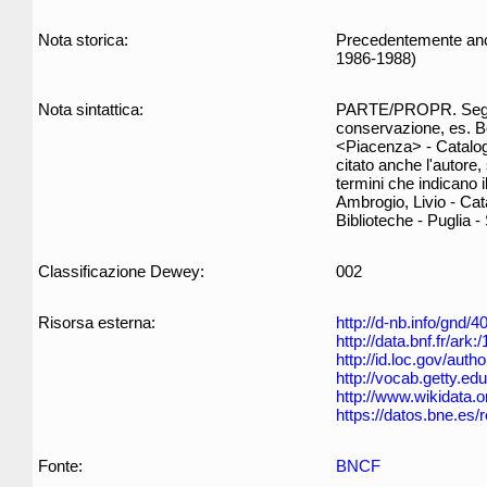
Nota storica:
Precedentemente anche
1986-1988)
Nota sintattica:
PARTE/PROPR. Segue i
conservazione, es. Bot
<Piacenza> - Catalogh
citato anche l'autore,
termini che indicano il
Ambrogio, Livio - Cata
Biblioteche - Puglia - 
Classificazione Dewey:
002
Risorsa esterna:
http://d-nb.info/gnd/
http://data.bnf.fr/ar
http://id.loc.gov/aut
http://vocab.getty.e
http://www.wikidata.o
https://datos.bne.es
Fonte:
BNCF