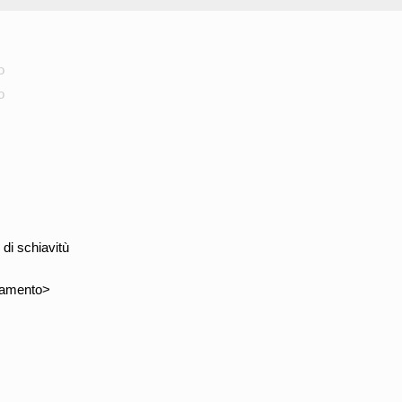
o
o
di schiavitù
camento>