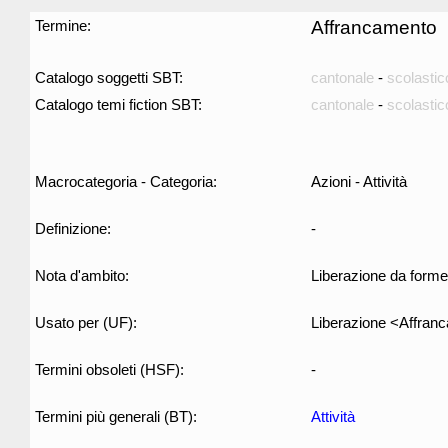
Termine:
Affrancamento
Catalogo soggetti SBT:
cantonale
-
scolastic
Catalogo temi fiction SBT:
cantonale
-
scolastic
Macrocategoria - Categoria:
Azioni - Attività
Definizione:
-
Nota d'ambito:
Liberazione da forme 
Usato per (UF):
Liberazione <Affran
Termini obsoleti (HSF):
-
Termini più generali (BT):
Attività