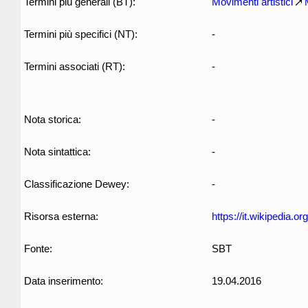
Termini più generali (BT):
Movimenti artistici
Termini più specifici (NT):
-
Termini associati (RT):
-
Nota storica:
-
Nota sintattica:
-
Classificazione Dewey:
-
Risorsa esterna:
https://it.wikipedia.o
Fonte:
SBT
Data inserimento:
19.04.2016