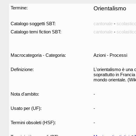
Termine:
Orientalismo
Catalogo soggetti SBT:
cantonale
-
scolastic
Catalogo temi fiction SBT:
cantonale
-
scolastic
Macrocategoria - Categoria:
Azioni - Processi
Definizione:
L'orientalismo è una co
soprattutto in Francia
mondo orientale. (Wik
Nota d'ambito:
-
Usato per (UF):
-
Termini obsoleti (HSF):
-