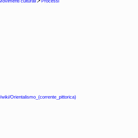
Movimenti culturali
Processi
rg/wiki/Orientalismo_(corrente_pittorica)