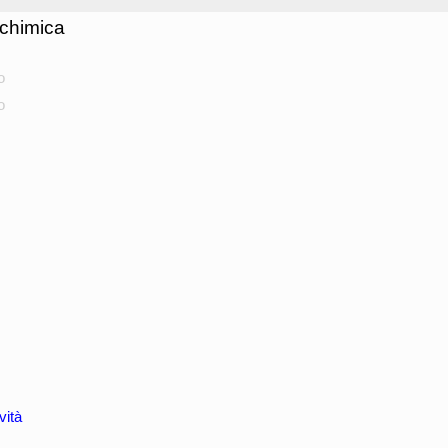
chimica
o
o
vità