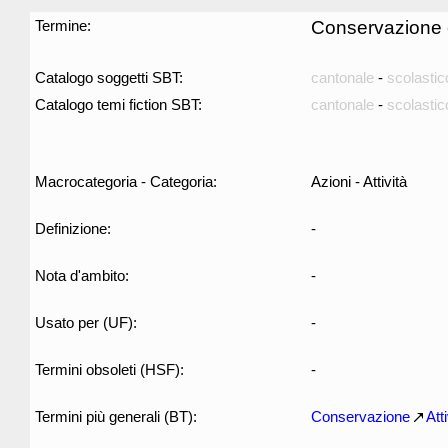
Termine:
Conservazione 
Catalogo soggetti SBT:
cantonale
-
scolastic
Catalogo temi fiction SBT:
cantonale
-
scolastic
Macrocategoria - Categoria:
Azioni - Attività
Definizione:
-
Nota d'ambito:
-
Usato per (UF):
-
Termini obsoleti (HSF):
-
Termini più generali (BT):
Conservazione
Atti