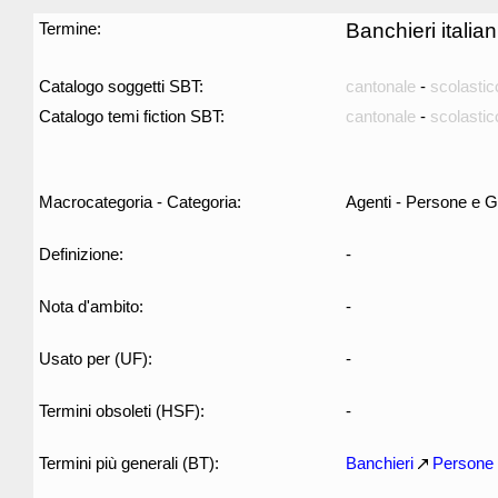
Termine:
Banchieri italian
Catalogo soggetti SBT:
cantonale
-
scolastic
Catalogo temi fiction SBT:
cantonale
-
scolastic
Macrocategoria - Categoria:
Agenti - Persone e G
Definizione:
-
Nota d'ambito:
-
Usato per (UF):
-
Termini obsoleti (HSF):
-
Termini più generali (BT):
Banchieri
Persone