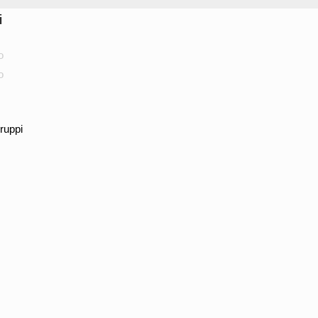
i
o
o
ruppi