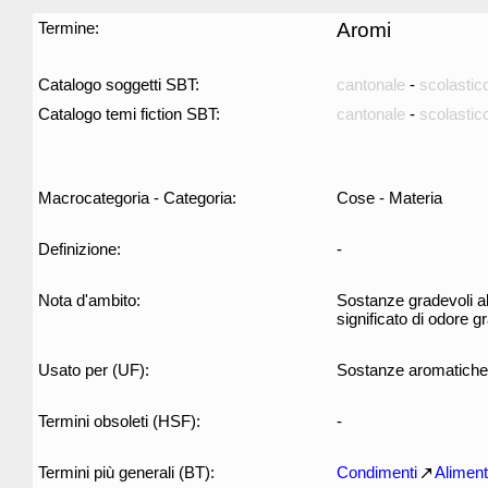
Termine:
Aromi
Catalogo soggetti SBT:
cantonale
-
scolastic
Catalogo temi fiction SBT:
cantonale
-
scolastic
Macrocategoria - Categoria:
Cose - Materia
Definizione:
-
Nota d'ambito:
Sostanze gradevoli al 
significato di odore
Usato per (UF):
Sostanze aromatiche
Termini obsoleti (HSF):
-
Termini più generali (BT):
Condimenti
Aliment