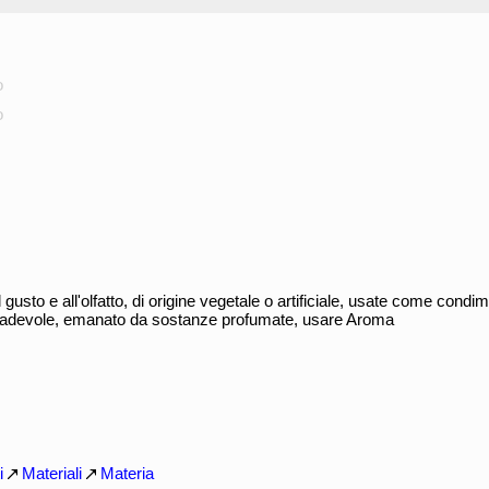
o
o
gusto e all'olfatto, di origine vegetale o artificiale, usate come condime
 gradevole, emanato da sostanze profumate, usare Aroma
i
Materiali
Materia