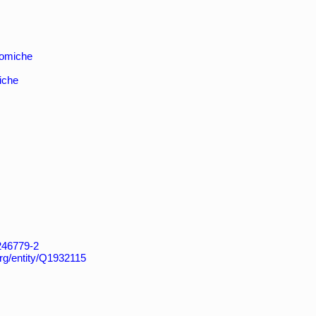
nomiche
iche
4246779-2
org/entity/Q1932115