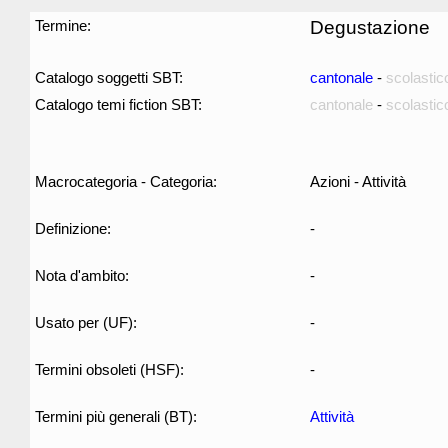
Termine:
Degustazione
Catalogo soggetti SBT:
cantonale
-
scolastic
Catalogo temi fiction SBT:
cantonale
-
scolastic
Macrocategoria - Categoria:
Azioni - Attività
Definizione:
-
Nota d'ambito:
-
Usato per (UF):
-
Termini obsoleti (HSF):
-
Termini più generali (BT):
Attività