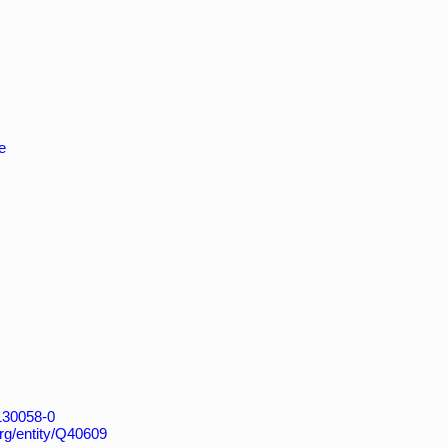
e
4130058-0
org/entity/Q40609