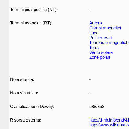
Termini più specifici (NT):
-
Termini associati (RT):
Aurora
Campi magnetici
Luce
Poli terrestri
Tempeste magnetich
Terra
Vento solare
Zone polari
Nota storica:
-
Nota sintattica:
-
Classificazione Dewey:
538.768
Risorsa esterna:
http://d-nb.info/gnd/
http://www.wikidata.