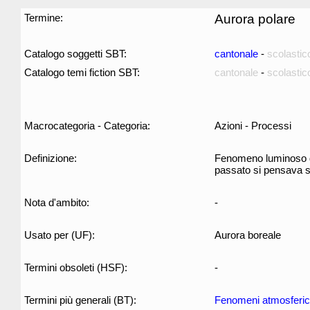
Termine:
Aurora polare
Catalogo soggetti SBT:
cantonale
-
scolastic
Catalogo temi fiction SBT:
cantonale
-
scolastic
Macrocategoria - Categoria:
Azioni - Processi
Definizione:
Fenomeno luminoso del
passato si pensava si
Nota d'ambito:
-
Usato per (UF):
Aurora boreale
Termini obsoleti (HSF):
-
Termini più generali (BT):
Fenomeni atmosferic