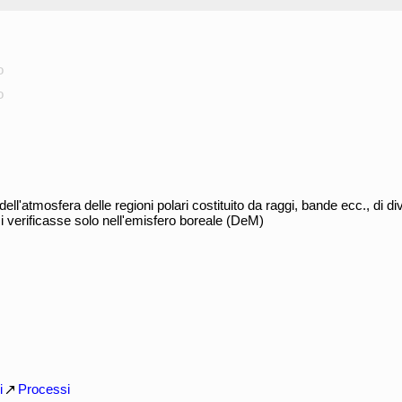
o
o
l'atmosfera delle regioni polari costituito da raggi, bande ecc., di di
 verificasse solo nell'emisfero boreale (DeM)
i
Processi