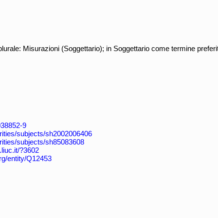
urale: Misurazioni (Soggettario); in Soggettario come termine preferit
4038852-9
horities/subjects/sh2002006406
horities/subjects/sh85083608
.liuc.it/?3602
org/entity/Q12453