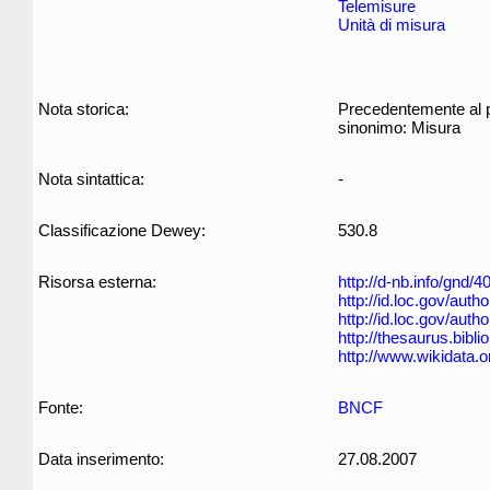
Telemisure
Unità di misura
Nota storica:
Precedentemente al pl
sinonimo: Misura
Nota sintattica:
-
Classificazione Dewey:
530.8
Risorsa esterna:
http://d-nb.info/gnd/
http://id.loc.gov/aut
http://id.loc.gov/aut
http://thesaurus.biblio
http://www.wikidata.
Fonte:
BNCF
Data inserimento:
27.08.2007