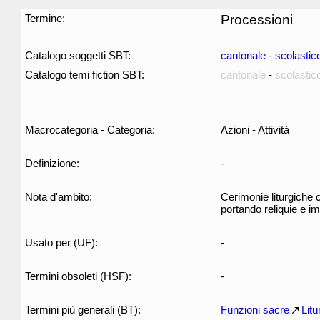
Termine:
Processioni
Catalogo soggetti SBT:
cantonale
-
scolastic
Catalogo temi fiction SBT:
cantonale
-
scolastic
Macrocategoria - Categoria:
Azioni - Attività
Definizione:
-
Nota d'ambito:
Cerimonie liturgiche c
portando reliquie e i
Usato per (UF):
-
Termini obsoleti (HSF):
-
Termini più generali (BT):
Funzioni sacre
Litu