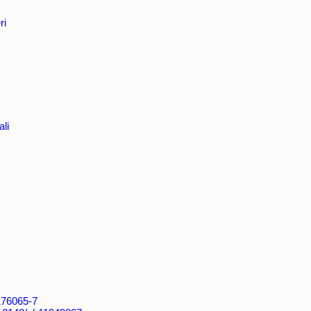
ri
li
4176065-7