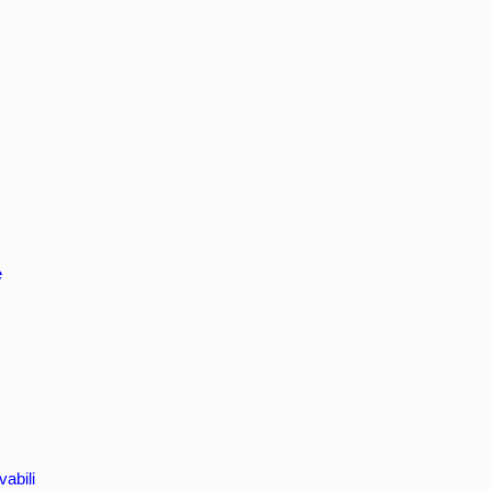
e
vabili