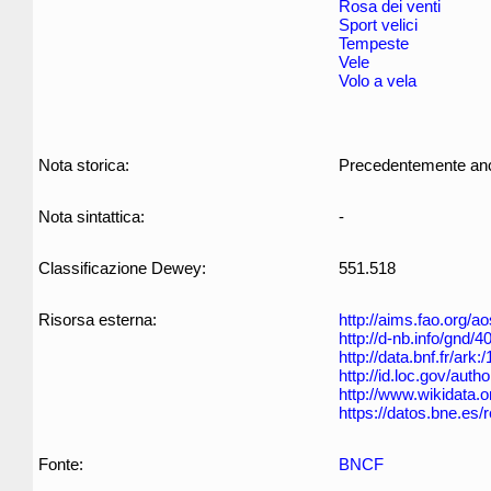
Rosa dei venti
Sport velici
Tempeste
Vele
Volo a vela
Nota storica:
Precedentemente anche
Nota sintattica:
-
Classificazione Dewey:
551.518
Risorsa esterna:
http://aims.fao.org/
http://d-nb.info/gnd/
http://data.bnf.fr/ar
http://id.loc.gov/aut
http://www.wikidata.o
https://datos.bne.es
Fonte:
BNCF