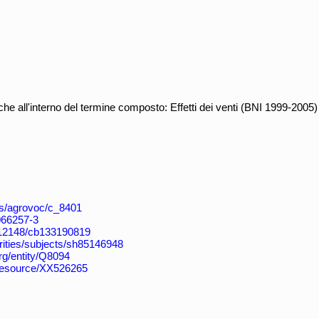
 all'interno del termine composto: Effetti dei venti (BNI 1999-2005)
aos/agrovoc/c_8401
4066257-3
k:/12148/cb133190819
horities/subjects/sh85146948
rg/entity/Q8094
/resource/XX526265