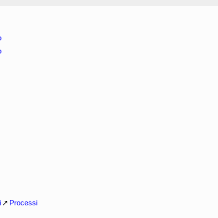
o
o
i
Processi