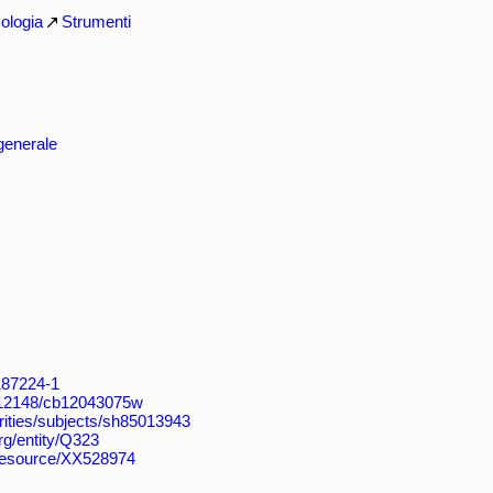
logia
Strumenti
 generale
4187224-1
k:/12148/cb12043075w
horities/subjects/sh85013943
rg/entity/Q323
/resource/XX528974