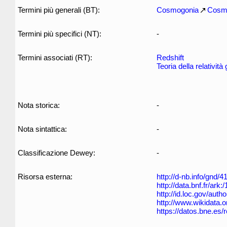
Termini più generali (BT):
Cosmogonia
Cosmo
Termini più specifici (NT):
-
Termini associati (RT):
Redshift
Teoria della relatività
Nota storica:
-
Nota sintattica:
-
Classificazione Dewey:
-
Risorsa esterna:
http://d-nb.info/gnd/
http://data.bnf.fr/ar
http://id.loc.gov/aut
http://www.wikidata.o
https://datos.bne.es