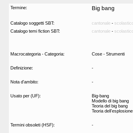
Termine:
Big bang
Catalogo soggetti SBT:
cantonale
-
scolastic
Catalogo temi fiction SBT:
cantonale
-
scolastic
Macrocategoria - Categoria:
Cose - Strumenti
Definizione:
-
Nota d'ambito:
-
Usato per (UF):
Big-bang
Modello di big bang
Teoria del big bang
Teoria dell'esplosione
Termini obsoleti (HSF):
-