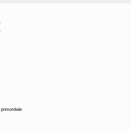
o
o
 primordiale