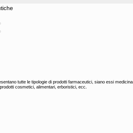
tiche
o
o
sentano tutte le tipologie di prodotti farmaceutici, siano essi medicinal
dotti cosmetici, alimentari, erboristici, ecc.