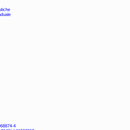
tiche
aduale
4068874-4