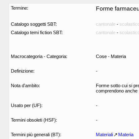
Termine:
Forme farmaceu
Catalogo soggetti SBT:
cantonale
-
scolastic
Catalogo temi fiction SBT:
cantonale
-
scolastic
Macrocategoria - Categoria:
Cose - Materia
Definizione:
-
Nota d'ambito:
Forme sotto cui si pre
comprendono anche pro
Usato per (UF):
-
Termini obsoleti (HSF):
-
Termini più generali (BT):
Materiali
Materia