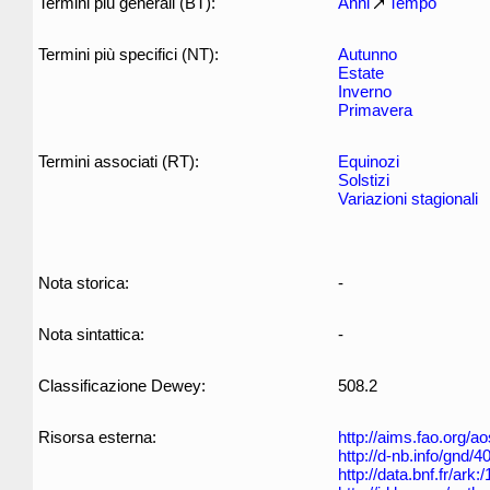
Termini più generali (BT):
Anni
Tempo
Termini più specifici (NT):
Autunno
Estate
Inverno
Primavera
Termini associati (RT):
Equinozi
Solstizi
Variazioni stagionali
Nota storica:
-
Nota sintattica:
-
Classificazione Dewey:
508.2
Risorsa esterna:
http://aims.fao.org/
http://d-nb.info/gnd/
http://data.bnf.fr/ar