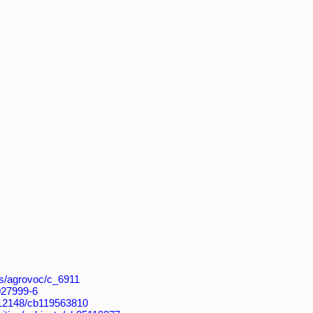
aos/agrovoc/c_6911
4027999-6
k:/12148/cb119563810