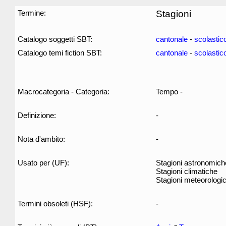
Termine:
Stagioni
Catalogo soggetti SBT:
cantonale
-
scolastic
Catalogo temi fiction SBT:
cantonale
-
scolastic
Macrocategoria - Categoria:
Tempo -
Definizione:
-
Nota d'ambito:
-
Usato per (UF):
Stagioni astronomich
Stagioni climatiche
Stagioni meteorologi
Termini obsoleti (HSF):
-