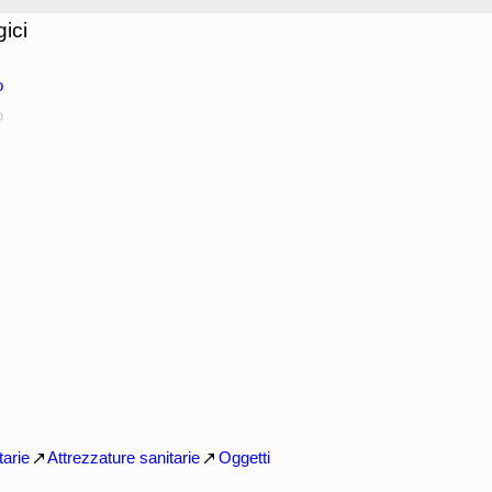
gici
o
o
tarie
Attrezzature sanitarie
Oggetti