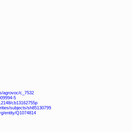
aos/agrovoc/c_7532
4009994-5
k:/12148/cb13162755p
horities/subjects/sh85130799
org/entity/Q1074814