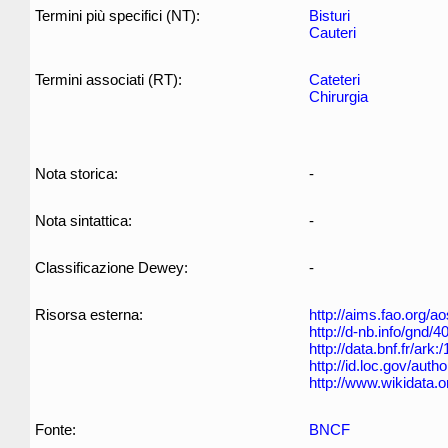
Termini più specifici (NT):
Bisturi
Cauteri
Termini associati (RT):
Cateteri
Chirurgia
Nota storica:
-
Nota sintattica:
-
Classificazione Dewey:
-
Risorsa esterna:
http://aims.fao.org/
http://d-nb.info/gnd/
http://data.bnf.fr/ar
http://id.loc.gov/aut
http://www.wikidata.
Fonte:
BNCF