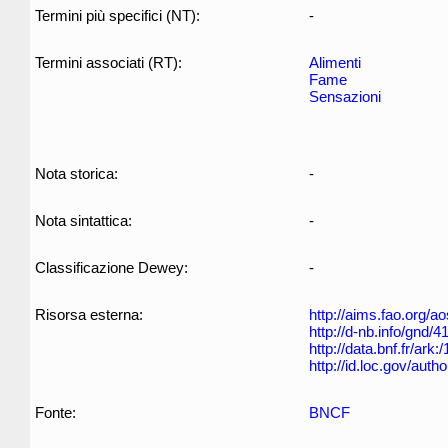
Termini più specifici (NT):
-
Termini associati (RT):
Alimenti
Fame
Sensazioni
Nota storica:
-
Nota sintattica:
-
Classificazione Dewey:
-
Risorsa esterna:
http://aims.fao.org/
http://d-nb.info/gnd/
http://data.bnf.fr/ar
http://id.loc.gov/aut
Fonte:
BNCF