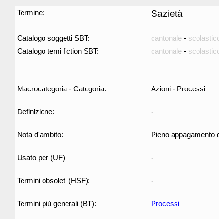
Termine:
Sazietà
Catalogo soggetti SBT:
cantonale
-
scolastic
Catalogo temi fiction SBT:
cantonale
-
scolastic
Macrocategoria - Categoria:
Azioni - Processi
Definizione:
-
Nota d'ambito:
Pieno appagamento del
Usato per (UF):
-
Termini obsoleti (HSF):
-
Termini più generali (BT):
Processi