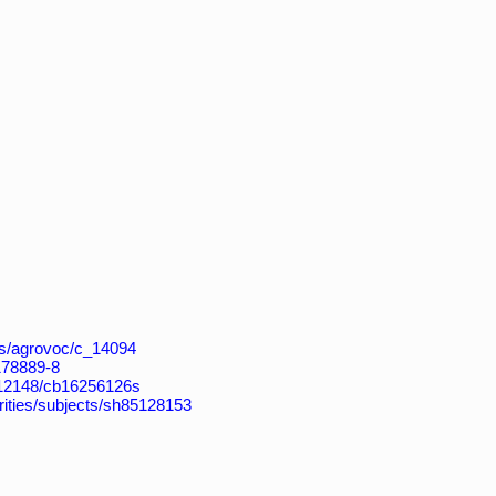
aos/agrovoc/c_14094
4178889-8
k:/12148/cb16256126s
horities/subjects/sh85128153