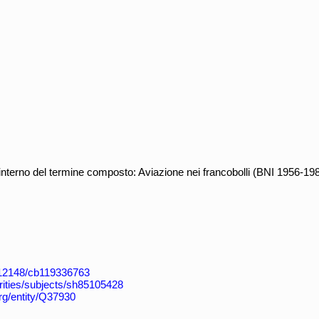
nterno del termine composto: Aviazione nei francobolli (BNI 1956-19
k:/12148/cb119336763
horities/subjects/sh85105428
org/entity/Q37930