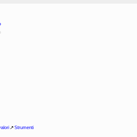
o
o
alori
Strumenti