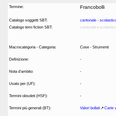
Termine:
Francobolli
Catalogo soggetti SBT:
cantonale
-
scolastic
Catalogo temi fiction SBT:
cantonale
-
scolastic
Macrocategoria - Categoria:
Cose - Strumenti
Definizione:
-
Nota d'ambito:
-
Usato per (UF):
-
Termini obsoleti (HSF):
-
Termini più generali (BT):
Valori bollati
Carte v