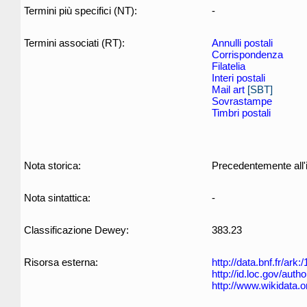
Termini più specifici (NT):
-
Termini associati (RT):
Annulli postali
Corrispondenza
Filatelia
Interi postali
Mail art
[SBT]
Sovrastampe
Timbri postali
Nota storica:
Precedentemente all'i
Nota sintattica:
-
Classificazione Dewey:
383.23
Risorsa esterna:
http://data.bnf.fr/ar
http://id.loc.gov/aut
http://www.wikidata.