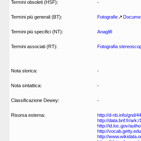
Termini obsoleti (HSF):
-
Termini più generali (BT):
Fotografie
Documen
Termini più specifici (NT):
Anaglifi
Termini associati (RT):
Fotografia stereosco
Nota storica:
-
Nota sintattica:
-
Classificazione Dewey:
-
Risorsa esterna:
http://d-nb.info/gnd/
http://data.bnf.fr/ar
http://id.loc.gov/aut
http://vocab.getty.e
http://www.wikidata.