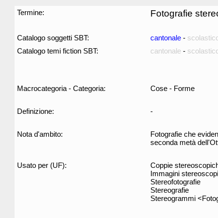
Termine:
Fotografie ster
Catalogo soggetti SBT:
cantonale
-
scolastic
Catalogo temi fiction SBT:
cantonale
-
scolastic
Macrocategoria - Categoria:
Cose - Forme
Definizione:
-
Nota d'ambito:
Fotografie che evidenz
seconda metà dell'Ot
Usato per (UF):
Coppie stereoscopic
Immagini stereoscop
Stereofotografie
Stereografie
Stereogrammi <Fotog