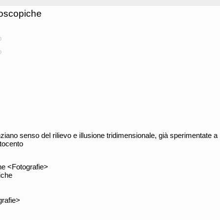
eoscopiche
o
o
iano senso del rilievo e illusione tridimensionale, già sperimentate a p
tocento
he <Fotografie>
iche
rafie>