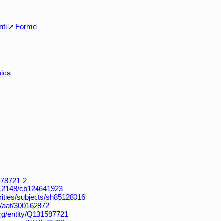
ti
Forme
pica
4478721-2
k:/12148/cb124641923
horities/subjects/sh85128016
du/aat/300162872
org/entity/Q131597721