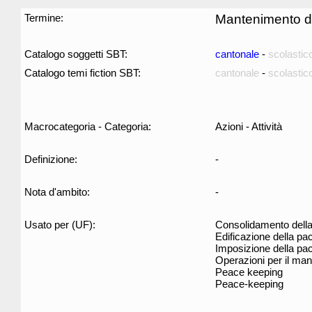
Termine:
Mantenimento d
Catalogo soggetti SBT:
cantonale
-
scolastic
Catalogo temi fiction SBT:
cantonale
-
scolastic
Macrocategoria - Categoria:
Azioni - Attività
Definizione:
-
Nota d'ambito:
-
Usato per (UF):
Consolidamento dell
Edificazione della pa
Imposizione della pa
Operazioni per il ma
Peace keeping
Peace-keeping