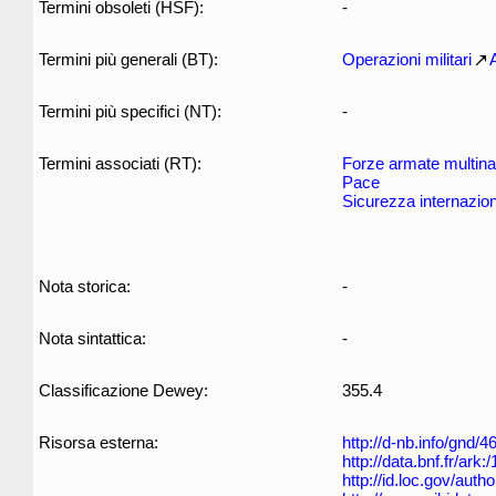
Termini obsoleti (HSF):
-
Termini più generali (BT):
Operazioni militari
A
Termini più specifici (NT):
-
Termini associati (RT):
Forze armate multina
Pace
Sicurezza internazio
Nota storica:
-
Nota sintattica:
-
Classificazione Dewey:
355.4
Risorsa esterna:
http://d-nb.info/gnd/
http://data.bnf.fr/ar
http://id.loc.gov/aut