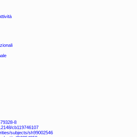
ttività
zionali
nale
4679328-8
k:/12148/cb119746107
horities/subjects/sh99002546