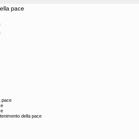
ella pace
o
o
a pace
ce
ce
ntenimento della pace