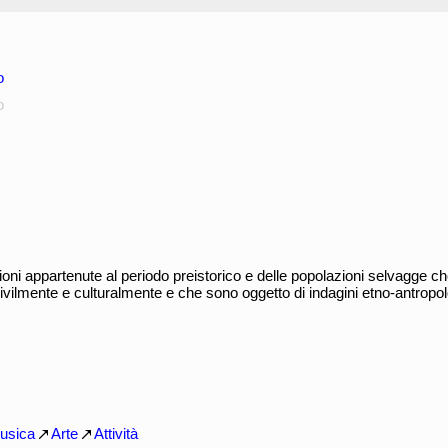
o
o
oni appartenute al periodo preistorico e delle popolazioni selvagge ch
civilmente e culturalmente e che sono oggetto di indagini etno-antropo
usica
Arte
Attività