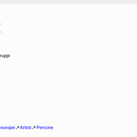
o
o
ruppi
i europei
Artisti
Persone