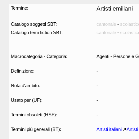
Termine:
Artisti emiliani
Catalogo soggetti SBT:
cantonale
-
scolastic
Catalogo temi fiction SBT:
cantonale
-
scolastic
Macrocategoria - Categoria:
Agenti - Persone e G
Definizione:
-
Nota d'ambito:
-
Usato per (UF):
-
Termini obsoleti (HSF):
-
Termini più generali (BT):
Artisti italiani
Artist