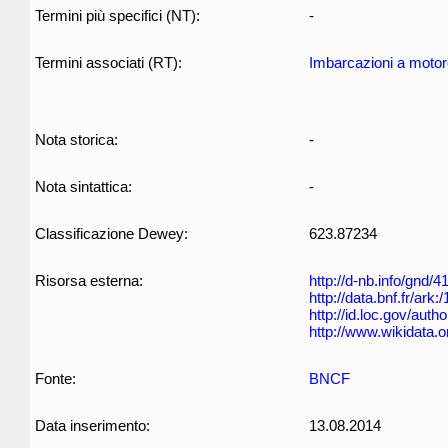
Termini più specifici (NT):
-
Termini associati (RT):
Imbarcazioni a moto
Nota storica:
-
Nota sintattica:
-
Classificazione Dewey:
623.87234
Risorsa esterna:
http://d-nb.info/gnd/
http://data.bnf.fr/ar
http://id.loc.gov/aut
http://www.wikidata.
Fonte:
BNCF
Data inserimento:
13.08.2014