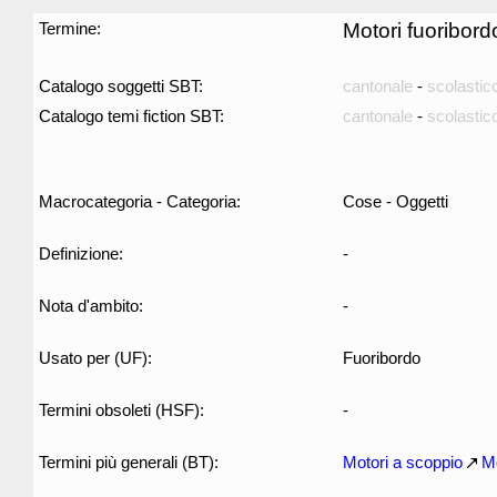
Termine:
Motori fuoribord
Catalogo soggetti SBT:
cantonale
-
scolastic
Catalogo temi fiction SBT:
cantonale
-
scolastic
Macrocategoria - Categoria:
Cose - Oggetti
Definizione:
-
Nota d'ambito:
-
Usato per (UF):
Fuoribordo
Termini obsoleti (HSF):
-
Termini più generali (BT):
Motori a scoppio
Mo