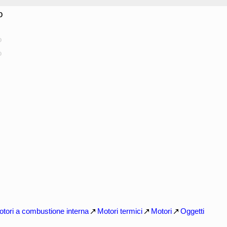
o
o
o
tori a combustione interna
Motori termici
Motori
Oggetti