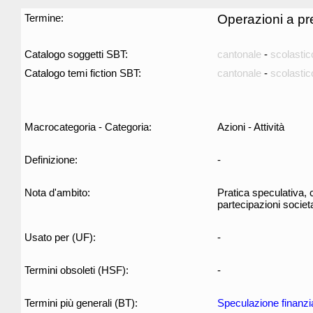
Termine:
Operazioni a p
Catalogo soggetti SBT:
cantonale
-
scolastic
Catalogo temi fiction SBT:
cantonale
-
scolastic
Macrocategoria - Categoria:
Azioni - Attività
Definizione:
-
Nota d'ambito:
Pratica speculativa, 
partecipazioni societa
Usato per (UF):
-
Termini obsoleti (HSF):
-
Termini più generali (BT):
Speculazione finanzi