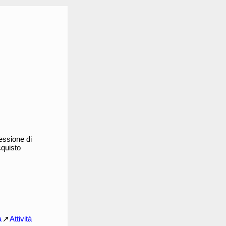
cessione di
cquisto
a
Attività