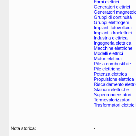
Forni elettrici
Generatori elettrici
Generatori magnetoid
Gruppi di continuità
Gruppi elettrogeni
Impianti fotovoltaici
Impianti idroelettrici
Industria elettrica
Ingegneria elettrica
Macchine elettriche
Modelli elettrici
Motori elettrici
Pile a combustibile
Pile elettriche
Potenza elettrica
Propulsione elettrica
Riscaldamento elettr
Stazioni elettriche
Supercondensatori
Termovalorizzatori
Trasformatori elettrici
Nota storica:
-