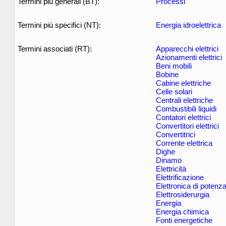
Termini più generali (BT):
Processi
Termini più specifici (NT):
Energia idroelettrica
Termini associati (RT):
Apparecchi elettrici
Azionamenti elettrici
Beni mobili
Bobine
Cabine elettriche
Celle solari
Centrali elettriche
Combustibili liquidi
Contatori elettrici
Convertitori elettrici
Convertitrici
Corrente elettrica
Dighe
Dinamo
Elettricità
Elettrificazione
Elettronica di potenz
Elettrosiderurgia
Energia
Energia chimica
Fonti energetiche