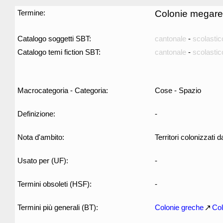
Termine:
Colonie megare
Catalogo soggetti SBT:
cantonale
-
scolastic
Catalogo temi fiction SBT:
cantonale
-
scolastic
Macrocategoria - Categoria:
Cose - Spazio
Definizione:
-
Nota d'ambito:
Territori colonizzati 
Usato per (UF):
-
Termini obsoleti (HSF):
-
Termini più generali (BT):
Colonie greche
Col