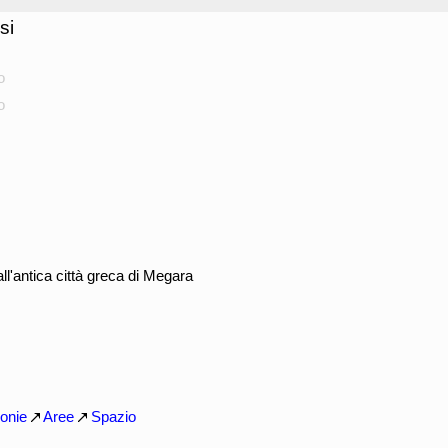
si
o
o
dall'antica città greca di Megara
onie
Aree
Spazio