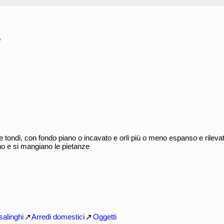
o
o
e tondi, con fondo piano o incavato e orli più o meno espanso e rilevato
o e si mangiano le pietanze
salinghi
Arredi domestici
Oggetti