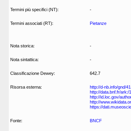
Termini più specifici (NT):
-
Termini associati (RT):
Pietanze
Nota storica:
-
Nota sintattica:
-
Classificazione Dewey:
642.7
Risorsa esterna:
http://d-nb.info/gnd/
http://data.bnf.fr/ar
http://id.loc.gov/auth
http://www.wikidata.o
https://dati.museosci
Fonte:
BNCF