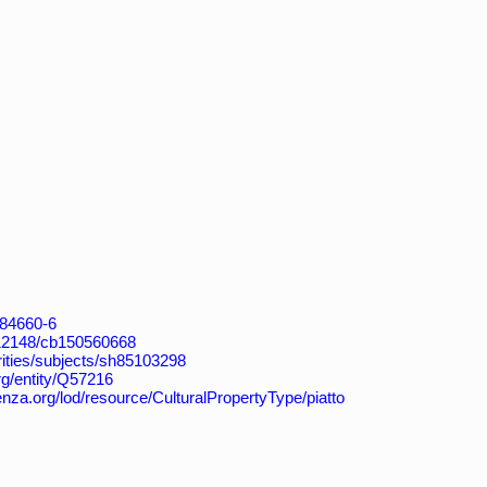
4184660-6
k:/12148/cb150560668
orities/subjects/sh85103298
rg/entity/Q57216
enza.org/lod/resource/CulturalPropertyType/piatto