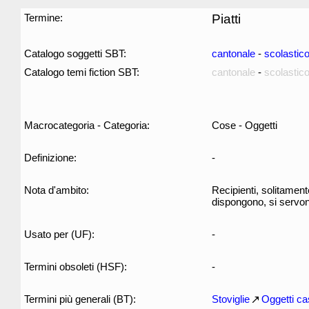
Termine:
Piatti
Catalogo soggetti SBT:
cantonale
-
scolastic
Catalogo temi fiction SBT:
cantonale
-
scolastic
Macrocategoria - Categoria:
Cose - Oggetti
Definizione:
-
Nota d'ambito:
Recipienti, solitament
dispongono, si servon
Usato per (UF):
-
Termini obsoleti (HSF):
-
Termini più generali (BT):
Stoviglie
Oggetti ca