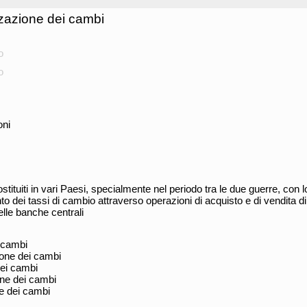
zzazione dei cambi
o
o
oni
stituiti in vari Paesi, specialmente nel periodo tra le due guerre, con 
to dei tassi di cambio attraverso operazioni di acquisto e di vendita di
delle banche centrali
 cambi
one dei cambi
dei cambi
one dei cambi
e dei cambi