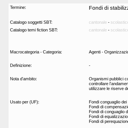
Termine:
Fondi di stabili
Catalogo soggetti SBT:
cantonale
-
scolastic
Catalogo temi fiction SBT:
cantonale
-
scolastic
Macrocategoria - Categoria:
Agenti - Organizzazi
Definizione:
-
Nota d'ambito:
Organismi pubblici co
controllare l'andamen
utilizzare le riserve 
Usato per (UF):
Fondi conguaglio dei
Fondi di compensazi
Fondi di conguaglio 
Fondi di equalizzazi
Fondi di perequazion