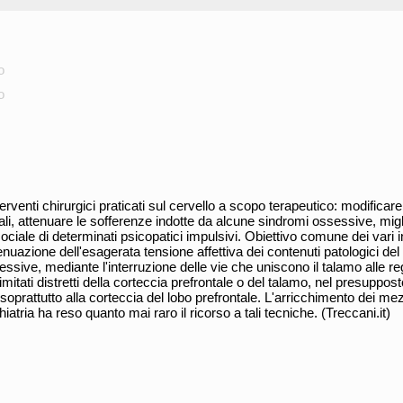
o
o
erventi chirurgici praticati sul cervello a scopo terapeutico: modificar
li, attenuare le sofferenze indotte da alcune sindromi ossessive, migli
iale di determinati psicopatici impulsivi. Obiettivo comune dei vari i
tenuazione dell'esagerata tensione affettiva dei contenuti patologici del
ssive, mediante l'interruzione delle vie che uniscono il talamo alle reg
limitati distretti della corteccia prefrontale o del talamo, nel presuppos
soprattutto alla corteccia del lobo prefrontale. L'arricchimento dei mezz
hiatria ha reso quanto mai raro il ricorso a tali tecniche. (Treccani.it)