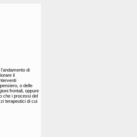
e l'andamento di
orare il
nterventi
 pensiero, o delle
ioni frontali, oppure
to che i processi del
i terapeutici di cui