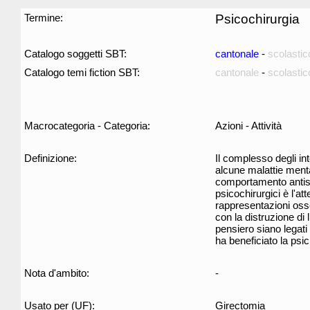
Termine:
Psicochirurgia
Catalogo soggetti SBT:
cantonale
-
scolastic
Catalogo temi fiction SBT:
cantonale
-
scolastic
Macrocategoria - Categoria:
Azioni - Attività
Definizione:
Il complesso degli int
alcune malattie menta
comportamento antisoc
psicochirurgici è l'at
rappresentazioni osse
con la distruzione di 
pensiero siano legati 
ha beneficiato la psic
Nota d'ambito:
-
Usato per (UF):
Girectomia