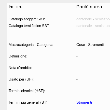
Termine:
Parità aurea
Catalogo soggetti SBT:
cantonale
-
scolastic
Catalogo temi fiction SBT:
cantonale
-
scolastic
Macrocategoria - Categoria:
Cose - Strumenti
Definizione:
-
Nota d'ambito:
-
Usato per (UF):
-
Termini obsoleti (HSF):
-
Termini più generali (BT):
Strumenti