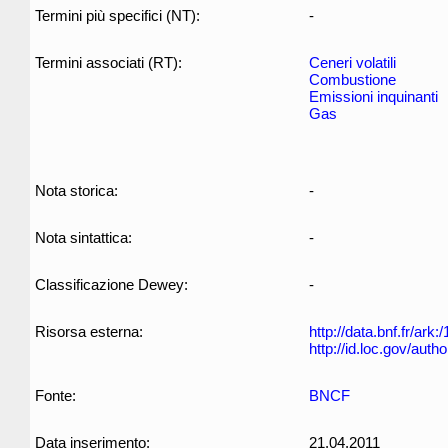
Termini più specifici (NT):
-
Termini associati (RT):
Ceneri volatili
Combustione
Emissioni inquinanti
Gas
Nota storica:
-
Nota sintattica:
-
Classificazione Dewey:
-
Risorsa esterna:
http://data.bnf.fr/ar
http://id.loc.gov/aut
Fonte:
BNCF
Data inserimento:
21.04.2011