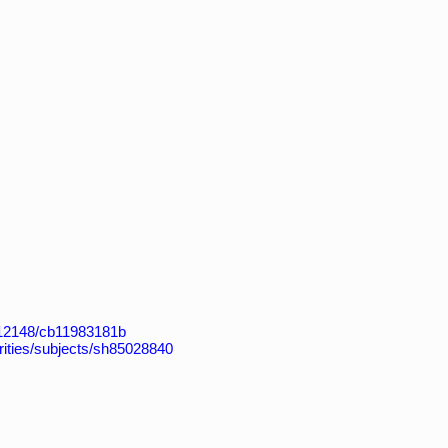
k:/12148/cb11983181b
horities/subjects/sh85028840