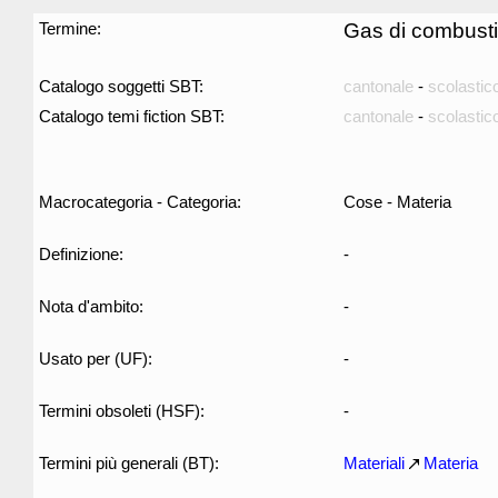
Termine:
Gas di combust
Catalogo soggetti SBT:
cantonale
-
scolastic
Catalogo temi fiction SBT:
cantonale
-
scolastic
Macrocategoria - Categoria:
Cose - Materia
Definizione:
-
Nota d'ambito:
-
Usato per (UF):
-
Termini obsoleti (HSF):
-
Termini più generali (BT):
Materiali
Materia