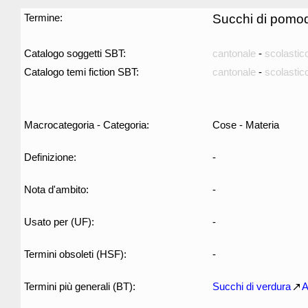
Termine:
Succhi di pomo
Catalogo soggetti SBT:
cantonale
-
scolastic
Catalogo temi fiction SBT:
cantonale
-
scolastic
Macrocategoria - Categoria:
Cose - Materia
Definizione:
-
Nota d'ambito:
-
Usato per (UF):
-
Termini obsoleti (HSF):
-
Termini più generali (BT):
Succhi di verdura
A