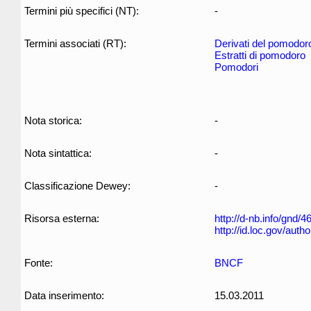
Termini più specifici (NT):
-
Termini associati (RT):
Derivati del pomodor
Estratti di pomodoro
Pomodori
Nota storica:
-
Nota sintattica:
-
Classificazione Dewey:
-
Risorsa esterna:
http://d-nb.info/gnd/
http://id.loc.gov/aut
Fonte:
BNCF
Data inserimento:
15.03.2011