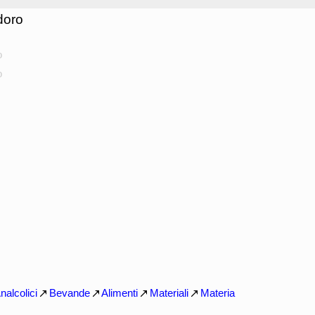
doro
o
o
nalcolici
Bevande
Alimenti
Materiali
Materia