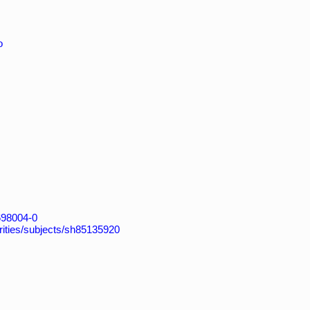
o
4698004-0
horities/subjects/sh85135920