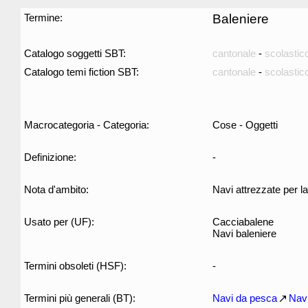
Termine:
Baleniere
Catalogo soggetti SBT:
cantonale
-
scolastic
Catalogo temi fiction SBT:
cantonale
-
scolastic
Macrocategoria - Categoria:
Cose - Oggetti
Definizione:
-
Nota d'ambito:
Navi attrezzate per la
Usato per (UF):
Cacciabalene
Navi baleniere
Termini obsoleti (HSF):
-
Termini più generali (BT):
Navi da pesca
Nav