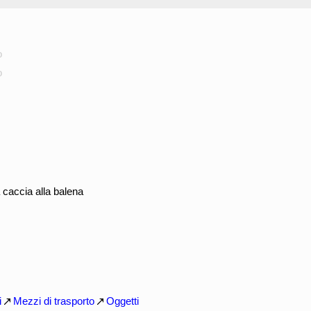
o
o
 caccia alla balena
i
Mezzi di trasporto
Oggetti