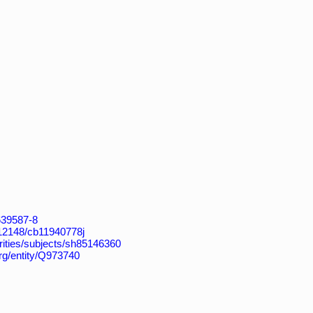
4639587-8
k:/12148/cb11940778j
horities/subjects/sh85146360
org/entity/Q973740