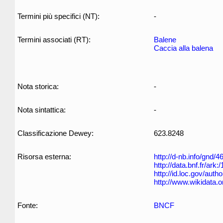
Termini più specifici (NT):
-
Termini associati (RT):
Balene
Caccia alla balena
Nota storica:
-
Nota sintattica:
-
Classificazione Dewey:
623.8248
Risorsa esterna:
http://d-nb.info/gnd/
http://data.bnf.fr/ar
http://id.loc.gov/aut
http://www.wikidata.
Fonte:
BNCF