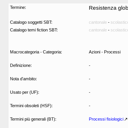
Termine:
Resistenza glob
Catalogo soggetti SBT:
cantonale
-
scolastic
Catalogo temi fiction SBT:
cantonale
-
scolastic
Macrocategoria - Categoria:
Azioni - Processi
Definizione:
-
Nota d'ambito:
-
Usato per (UF):
-
Termini obsoleti (HSF):
-
Termini più generali (BT):
Processi fisiologici