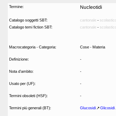
Termine:
Nucleotidi
Catalogo soggetti SBT:
cantonale
-
scolastic
Catalogo temi fiction SBT:
cantonale
-
scolastic
Macrocategoria - Categoria:
Cose - Materia
Definizione:
-
Nota d'ambito:
-
Usato per (UF):
-
Termini obsoleti (HSF):
-
Termini più generali (BT):
Glucosidi
Glicosidi