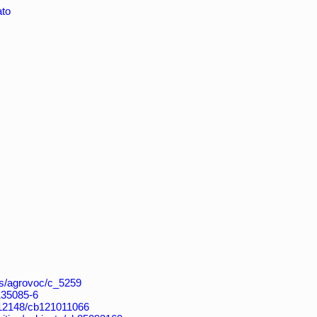
ato
aos/agrovoc/c_5259
4135085-6
k:/12148/cb121011066