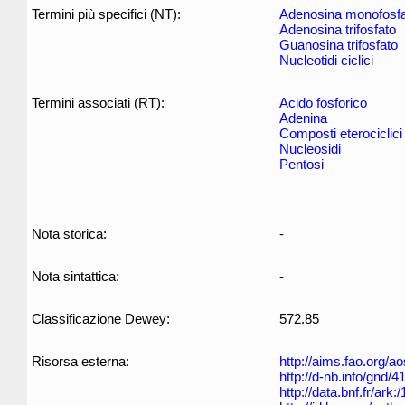
Termini più specifici (NT):
Adenosina monofosf
Adenosina trifosfato
Guanosina trifosfato
Nucleotidi ciclici
Termini associati (RT):
Acido fosforico
Adenina
Composti eterociclici
Nucleosidi
Pentosi
Nota storica:
-
Nota sintattica:
-
Classificazione Dewey:
572.85
Risorsa esterna:
http://aims.fao.org/
http://d-nb.info/gnd/
http://data.bnf.fr/ar