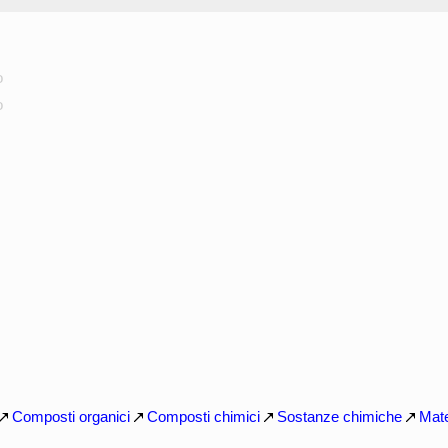
o
o
Composti organici
Composti chimici
Sostanze chimiche
Mate