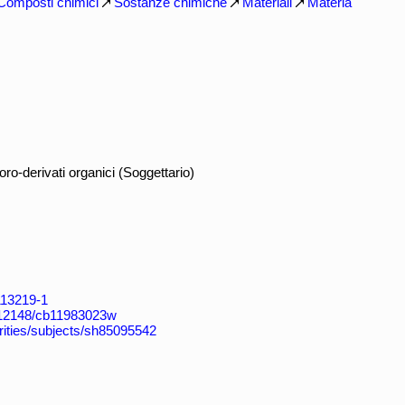
Composti chimici
Sostanze chimiche
Materiali
Materia
o-derivati organici (Soggettario)
4113219-1
k:/12148/cb11983023w
horities/subjects/sh85095542