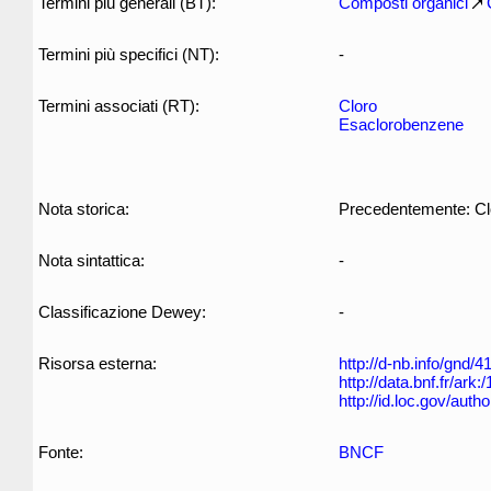
Termini più generali (BT):
Composti organici
Termini più specifici (NT):
-
Termini associati (RT):
Cloro
Esaclorobenzene
Nota storica:
Precedentemente: Clor
Nota sintattica:
-
Classificazione Dewey:
-
Risorsa esterna:
http://d-nb.info/gnd/
http://data.bnf.fr/ar
http://id.loc.gov/aut
Fonte:
BNCF