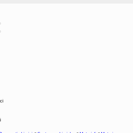
o
o
ci
i