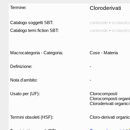
Termine:
Cloroderivati
Catalogo soggetti SBT:
cantonale
-
scolastic
Catalogo temi fiction SBT:
cantonale
-
scolastic
Macrocategoria - Categoria:
Cose - Materia
Definizione:
-
Nota d'ambito:
-
Usato per (UF):
Clorocomposti
Clorocomposti organi
Cloroderivati organici
Termini obsoleti (HSF):
Cloro-derivati organic