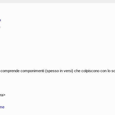
o
o
e comprende componimenti (spesso in versi) che colpiscono con lo sch
ura>
me