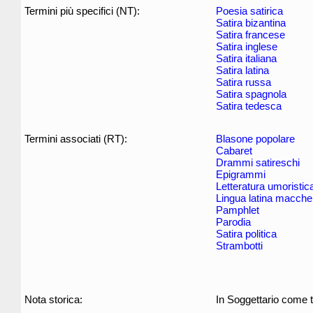
Termini più specifici (NT):
Poesia satirica
Satira bizantina
Satira francese
Satira inglese
Satira italiana
Satira latina
Satira russa
Satira spagnola
Satira tedesca
Termini associati (RT):
Blasone popolare
Cabaret
Drammi satireschi
Epigrammi
Letteratura umoristic
Lingua latina macche
Pamphlet
Parodia
Satira politica
Strambotti
Nota storica:
In Soggettario come t