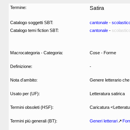
Termine:
Satira
Catalogo soggetti SBT:
cantonale
-
scolastic
Catalogo temi fiction SBT:
cantonale
-
scolastic
Macrocategoria - Categoria:
Cose - Forme
Definizione:
-
Nota d'ambito:
Genere letterario ch
Usato per (UF):
Letteratura satirica
Termini obsoleti (HSF):
Caricatura <Letterat
Termini più generali (BT):
Generi letterari
For