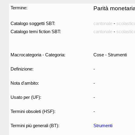
Termine:
Parità monetari
Catalogo soggetti SBT:
cantonale
-
scolastic
Catalogo temi fiction SBT:
cantonale
-
scolastic
Macrocategoria - Categoria:
Cose - Strumenti
Definizione:
-
Nota d'ambito:
-
Usato per (UF):
-
Termini obsoleti (HSF):
-
Termini più generali (BT):
Strumenti