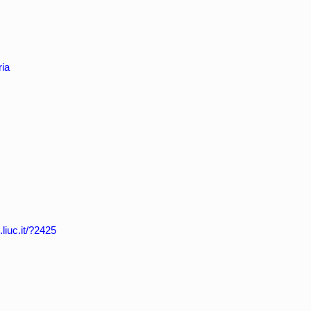
ia
.liuc.it/?2425