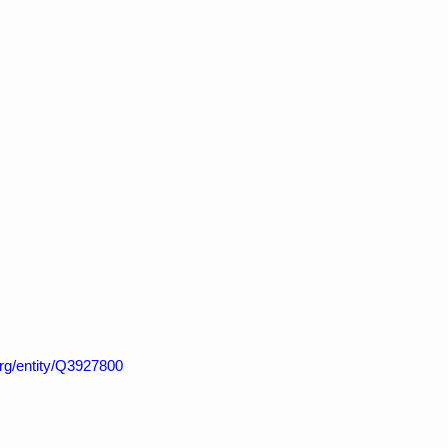
org/entity/Q3927800