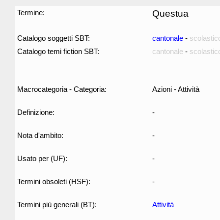
Termine:
Questua
Catalogo soggetti SBT:
cantonale
-
scolastic
Catalogo temi fiction SBT:
cantonale
-
scolastic
Macrocategoria - Categoria:
Azioni - Attività
Definizione:
-
Nota d'ambito:
-
Usato per (UF):
-
Termini obsoleti (HSF):
-
Termini più generali (BT):
Attività