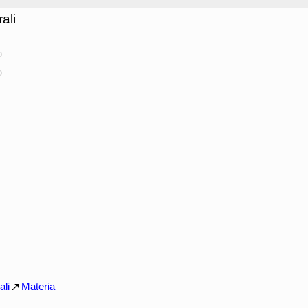
ali
o
o
ali
Materia