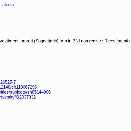
laterizi
stimenti murari (Soggettario); ma in BNI non registr.: Rivestimenti 
4126525-7
k:/12148/cb119667296
horities/subjects/sh85144906
org/entity/Q2037332