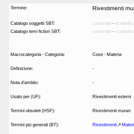
Termine:
Rivestimenti mur
Catalogo soggetti SBT:
cantonale
-
scolastic
Catalogo temi fiction SBT:
cantonale
-
scolastic
Macrocategoria - Categoria:
Cose - Materia
Definizione:
-
Nota d'ambito:
-
Usato per (UF):
Rivestimenti esterni
Termini obsoleti (HSF):
Rivestimenti murari
Termini più generali (BT):
Rivestimenti
Materi