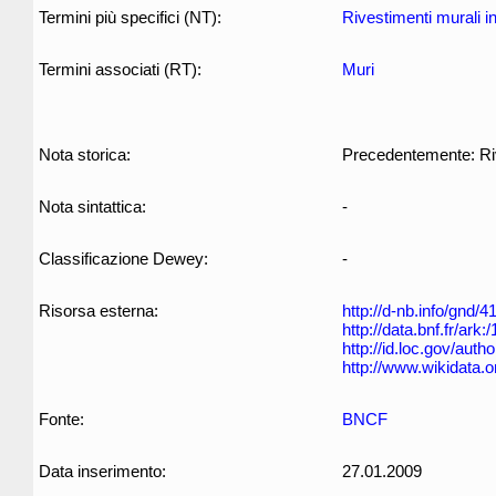
Termini più specifici (NT):
Rivestimenti murali in 
Termini associati (RT):
Muri
Nota storica:
Precedentemente: Rive
Nota sintattica:
-
Classificazione Dewey:
-
Risorsa esterna:
http://d-nb.info/gnd/
http://data.bnf.fr/ar
http://id.loc.gov/aut
http://www.wikidata.
Fonte:
BNCF
Data inserimento:
27.01.2009