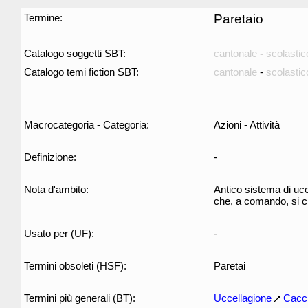
Termine:
Paretaio
Catalogo soggetti SBT:
cantonale
-
scolastic
Catalogo temi fiction SBT:
cantonale
-
scolastic
Macrocategoria - Categoria:
Azioni - Attività
Definizione:
-
Nota d'ambito:
Antico sistema di ucc
che, a comando, si ch
Usato per (UF):
-
Termini obsoleti (HSF):
Paretai
Termini più generali (BT):
Uccellagione
Cacc