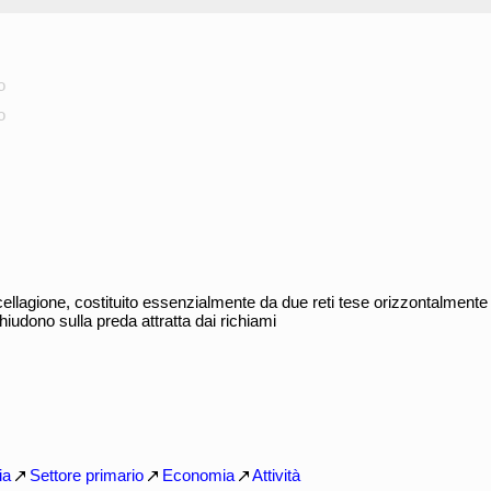
o
o
ellagione, costituito essenzialmente da due reti tese orizzontalmente
iudono sulla preda attratta dai richiami
ia
Settore primario
Economia
Attività