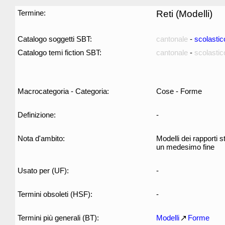
Termine:
Reti (Modelli)
Catalogo soggetti SBT:
cantonale
-
scolastic
Catalogo temi fiction SBT:
cantonale
-
scolastic
Macrocategoria - Categoria:
Cose - Forme
Definizione:
-
Nota d'ambito:
Modelli dei rapporti s
un medesimo fine
Usato per (UF):
-
Termini obsoleti (HSF):
-
Termini più generali (BT):
Modelli
Forme